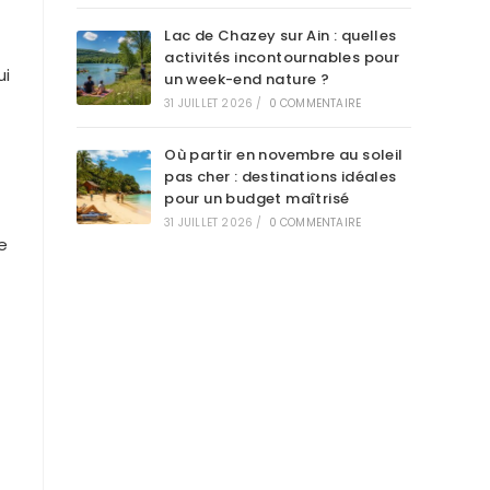
Lac de Chazey sur Ain : quelles
activités incontournables pour
ui
un week-end nature ?
31 JUILLET 2026
/
0 COMMENTAIRE
Où partir en novembre au soleil
pas cher : destinations idéales
pour un budget maîtrisé
31 JUILLET 2026
/
0 COMMENTAIRE
e