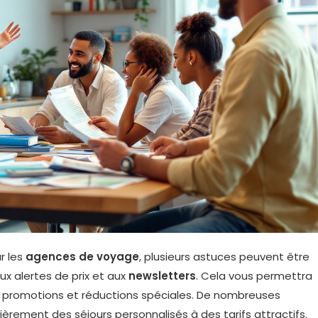
r les
agences de voyage
, plusieurs astuces peuvent être
ux alertes de prix et aux
newsletters
. Cela vous permettra
es promotions et réductions spéciales. De nombreuses
ulièrement des séjours personnalisés à des tarifs attractifs.