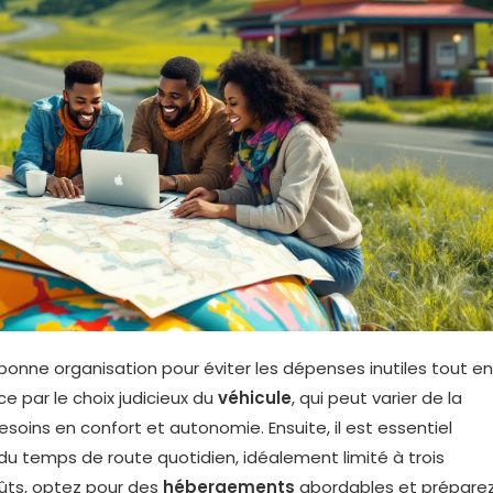
onne organisation pour éviter les dépenses inutiles tout en
 par le choix judicieux du
véhicule
, qui peut varier de la
besoins en confort et autonomie. Ensuite, il est essentiel
 du temps de route quotidien, idéalement limité à trois
oûts, optez pour des
hébergements
abordables et prépare