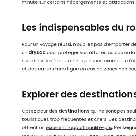
minute sur certains hébergements et attractions.
Les indispensables du ro
Pour un voyage réussi, n’oubliez pas d’emporter d
un
drysac
pour protéger vos affaires au cas où la
nuits sous les étoiles sont quelques exemples d’é
et des
cartes hors ligne
en cas de zones non couv
Explorer des destination
Optez pour des
destinations
qui ne sont pas seul
touristiques trop fréquentés et chers. Des desti
offrent un
excellent rapport qualité-prix
. Renseign
pourraient enrichir votre expérience sans vous co