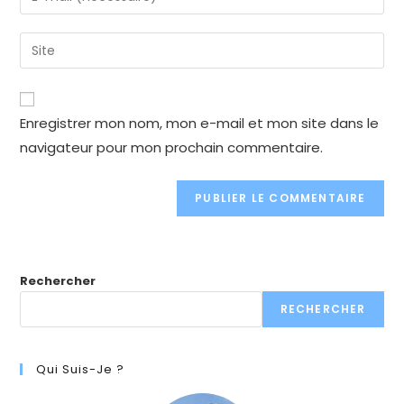
or
your
username
email
Enter
to
address
your
comment
to
website
comment
URL
Enregistrer mon nom, mon e-mail et mon site dans le
(optional)
navigateur pour mon prochain commentaire.
Rechercher
RECHERCHER
Qui Suis-Je ?