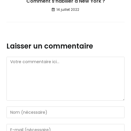
Comment s’habiller à New York ?
14 juillet 2022
Laisser un commentaire
Comment
Enter
your
name
Enter