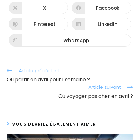
CONTENU
X
Facebook
Ouvrir
Ouvrir
dans
dans
une
une
autre
autre
Pinterest
LinkedIn
Ouvrir
Ouvrir
fenêtre
fenêtre
dans
dans
une
une
autre
autre
WhatsApp
Ouvrir
fenêtre
fenêtre
dans
une
autre
fenêtre
Read
Article précédent
more
Où partir en avril pour 1 semaine ?
articles
Article suivant
Où voyager pas cher en avril ?
VOUS DEVRIEZ ÉGALEMENT AIMER