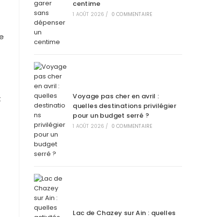
centime
1 AOÛT 2026
/
0 COMMENTAIRE
ne
Voyage pas cher en avril :
t
quelles destinations privilégier
pour un budget serré ?
1 AOÛT 2026
/
0 COMMENTAIRE
Lac de Chazey sur Ain : quelles