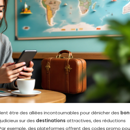
lent être des alliées incontournables pour dénicher des
bon
judicieux sur des
destinations
attractives, des réductions
 Par exemple, des plateformes offrent des codes promo pou