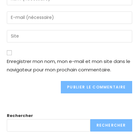
your
name
Enter
or
your
username
email
Enter
to
address
your
comment
to
website
comment
URL
Enregistrer mon nom, mon e-mail et mon site dans le
(optional)
navigateur pour mon prochain commentaire.
Rechercher
RECHERCHER