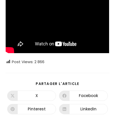
Post Views:
2 866
PARTAGER
PARTAGER L'ARTICLE
CE
CONTENU
X
Facebook
Ouvrir
Ouvrir
dans
dans
une
une
autre
autre
Pinterest
LinkedIn
Ouvrir
Ouvrir
fenêtre
fenêtre
dans
dans