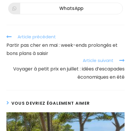
une
une
autre
autre
WhatsApp
Ouvrir
fenêtre
fenêtre
dans
une
autre
fenêtre
Read
Article précédent
more
Partir pas cher en mai : week-ends prolongés et
articles
bons plans à saisir
Article suivant
Voyager à petit prix en juillet : idées d’escapades
économiques en été
VOUS DEVRIEZ ÉGALEMENT AIMER