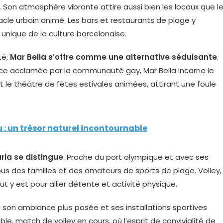
Son atmosphère vibrante attire aussi bien les locaux que l
acle urbain animé. Les bars et restaurants de plage y
unique de la culture barcelonaise.
té,
Mar Bella s’offre comme une alternative séduisante
.
e acclamée par la communauté gay, Mar Bella incarne le
t le théâtre de fêtes estivales animées, attirant une foule
 : un trésor naturel incontournable
ria se distingue
. Proche du port olympique et avec ses
vous des familles et des amateurs de sports de plage. Volley,
 y est pour allier détente et activité physique.
c son ambiance plus posée et ses installations sportives
, match de volley en cours, où l’esprit de convivialité de