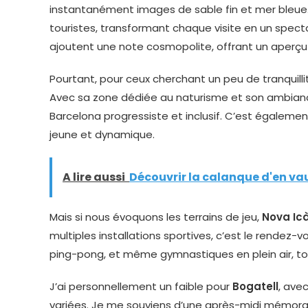
instantanément images de sable fin et mer bleue. 
touristes, transformant chaque visite en un spect
ajoutent une note cosmopolite, offrant un aperçu 
Pourtant, pour ceux cherchant un peu de tranquilli
Avec sa zone dédiée au naturisme et son ambianc
Barcelona progressiste et inclusif. C’est égalemen
jeune et dynamique.
A lire aussi
Découvrir la calanque d'en vau
Mais si nous évoquons les terrains de jeu,
Nova Icà
multiples installations sportives, c’est le rendez-
ping-pong, et même gymnastiques en plein air, tout
J’ai personnellement un faible pour
Bogatell
, ave
variées. Je me souviens d’une après-midi mémorable