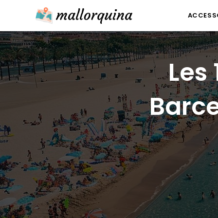
Skip
ACCESSO
to
content
Les 
Barce