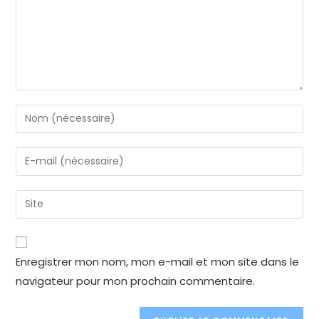
Enter
your
name
Enter
or
your
username
email
Enter
to
address
your
comment
to
website
comment
URL
Enregistrer mon nom, mon e-mail et mon site dans le
(optional)
navigateur pour mon prochain commentaire.