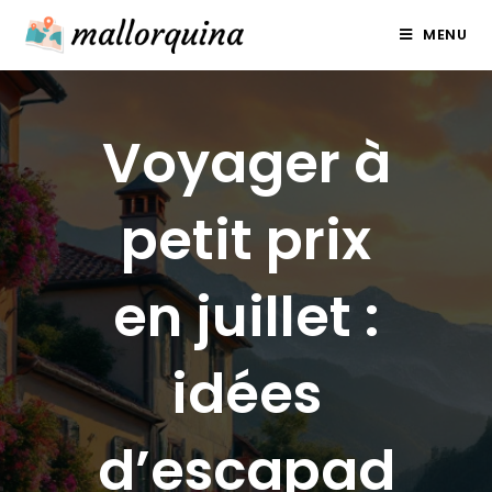
Skip
MENU
to
content
Voyager à
petit prix
en juillet :
idées
d’escapad