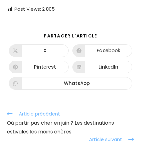
Post Views:
2 805
PARTAGER
PARTAGER L'ARTICLE
CE
CONTENU
X
Facebook
Ouvrir
Ouvrir
dans
dans
une
une
autre
autre
Pinterest
LinkedIn
Ouvrir
Ouvrir
fenêtre
fenêtre
dans
dans
une
une
autre
autre
WhatsApp
Ouvrir
fenêtre
fenêtre
dans
une
autre
fenêtre
Read
Article précédent
more
Où partir pas cher en juin ? Les destinations
articles
estivales les moins chères
Article suivant