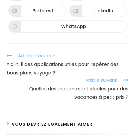
dans
dans
une
une
autre
autre
Pinterest
LinkedIn
Ouvrir
Ouvrir
fenêtre
fenêtre
dans
dans
une
une
autre
autre
WhatsApp
Ouvrir
fenêtre
fenêtre
dans
une
autre
fenêtre
Read
Article précédent
more
Y a-t-il des applications utiles pour repérer des
articles
bons plans voyage ?
Article suivant
Quelles destinations sont idéales pour des
vacances à petit prix ?
VOUS DEVRIEZ ÉGALEMENT AIMER