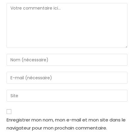
Comment
Enter
your
name
Enter
or
your
username
email
Enter
to
address
your
comment
to
website
comment
URL
Enregistrer mon nom, mon e-mail et mon site dans le
(optional)
navigateur pour mon prochain commentaire.