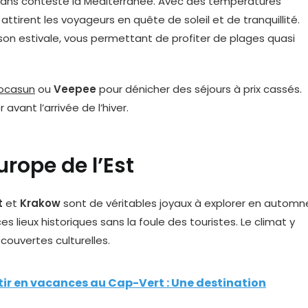
t sans conteste la Méditerranée. Avec des températures
attirent les voyageurs en quête de soleil et de tranquillité.
ison estivale, vous permettant de profiter de plages quasi
ocasun
ou
Veepee
pour dénicher des séjours à prix cassés.
vant l’arrivée de l’hiver.
Europe de l’Est
t
et
Krakow
sont de véritables joyaux à explorer en automn
es lieux historiques sans la foule des touristes. Le climat y
couvertes culturelles.
rtir en vacances au Cap-Vert : Une destination