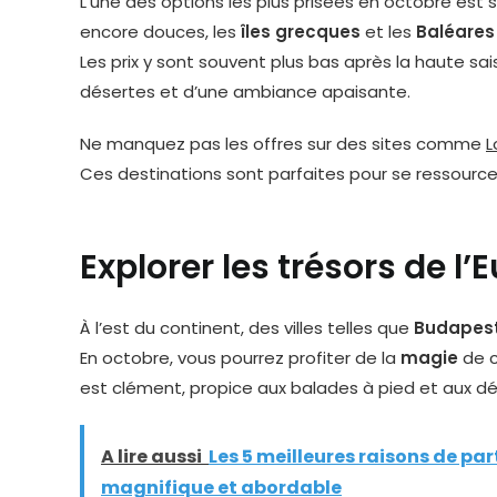
L’une des options les plus prisées en octobre es
encore douces, les
îles grecques
et les
Baléares
Les prix y sont souvent plus bas après la haute sa
désertes et d’une ambiance apaisante.
Ne manquez pas les offres sur des sites comme
L
Ces destinations sont parfaites pour se ressourcer a
Explorer les trésors de l’
À l’est du continent, des villes telles que
Budapes
En octobre, vous pourrez profiter de la
magie
de c
est clément, propice aux balades à pied et aux dé
A lire aussi
Les 5 meilleures raisons de pa
magnifique et abordable