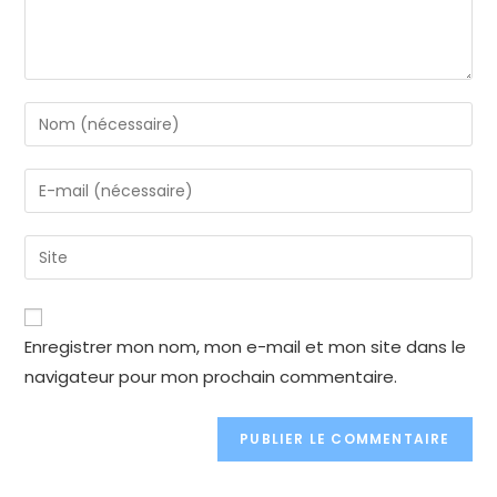
Enter
your
name
Enter
or
your
username
email
Enter
to
address
your
comment
to
website
comment
URL
Enregistrer mon nom, mon e-mail et mon site dans le
(optional)
navigateur pour mon prochain commentaire.