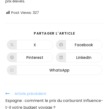
prix élevés.
Post Views:
327
PARTAGER
PARTAGER L'ARTICLE
CE
CONTENU
X
Facebook
Ouvrir
Ouvrir
dans
dans
une
une
autre
autre
Pinterest
LinkedIn
Ouvrir
Ouvrir
fenêtre
fenêtre
dans
dans
une
une
autre
autre
WhatsApp
Ouvrir
fenêtre
fenêtre
dans
une
autre
fenêtre
Read
Article précédent
more
Espagne : comment le prix du carburant influence-
articles
t-il votre budget voyage ?