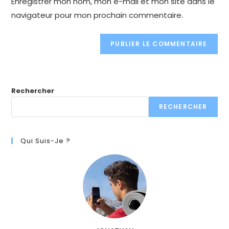
Enregistrer mon nom, mon e-mail et mon site dans le
(optional)
navigateur pour mon prochain commentaire.
Rechercher
RECHERCHER
Qui Suis-Je ?