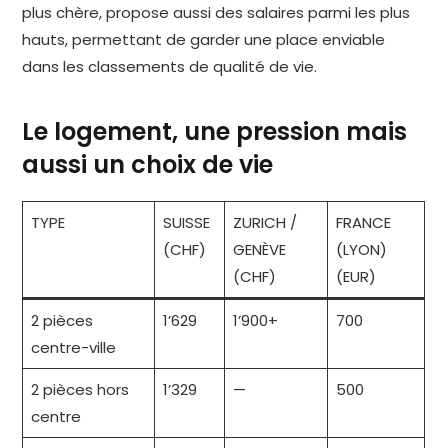
plus chère, propose aussi des salaires parmi les plus
hauts, permettant de garder une place enviable
dans les classements de qualité de vie.
Le logement, une pression mais
aussi un choix de vie
TYPE
SUISSE
ZURICH /
FRANCE
(CHF)
GENÈVE
(LYON)
(CHF)
(EUR)
2 pièces
1’629
1’900+
700
centre-ville
2 pièces hors
1’329
—
500
centre