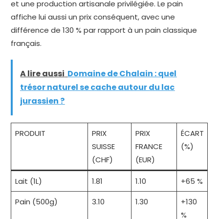
et une production artisanale privilégiée. Le pain
affiche lui aussi un prix conséquent, avec une
différence de 130 % par rapport à un pain classique
français.
A lire aussi
Domaine de Chalain : quel
trésor naturel se cache autour du lac
jurassien ?
PRODUIT
PRIX
PRIX
ÉCART
SUISSE
FRANCE
(%)
(CHF)
(EUR)
Lait (1L)
1.81
1.10
+65 %
Pain (500g)
3.10
1.30
+130
%