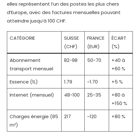
elles représentent l’un des postes les plus chers
d’Europe, avec des factures mensuelles pouvant
atteindre jusqu’à 100 CHF.
CATÉGORIE
SUISSE
FRANCE
ÉCART
(CHF)
(EUR)
(%)
Abonnement
82-98
50-70
+40 à
transport mensuel
+60 %
Essence (1L)
1.79
~1.70
+5 %
Internet (mensuel)
48-100
25-35
+80 à
+150 %
Charges énergie (85
217
~120
+80 %
m²)