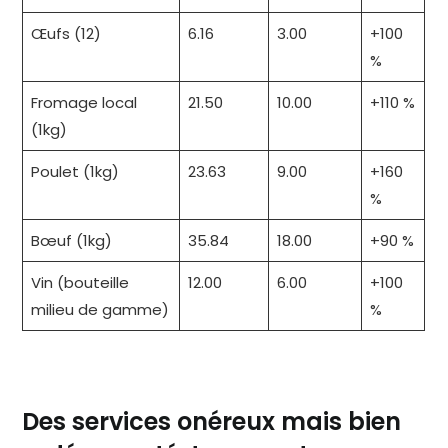
Œufs (12)
6.16
3.00
+100
%
Fromage local
21.50
10.00
+110 %
(1kg)
Poulet (1kg)
23.63
9.00
+160
%
Bœuf (1kg)
35.84
18.00
+90 %
Vin (bouteille
12.00
6.00
+100
milieu de gamme)
%
Des services onéreux mais bien