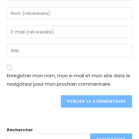
Enter
your
name
Enter
or
your
username
email
Enter
to
address
your
comment
to
website
comment
URL
Enregistrer mon nom, mon e-mail et mon site dans le
(optional)
navigateur pour mon prochain commentaire.
Rechercher