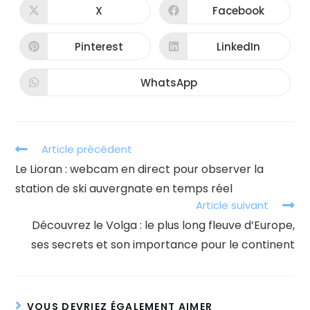
CONTENU
X
Facebook
Ouvrir
Ouvrir
dans
dans
une
une
autre
autre
Pinterest
LinkedIn
Ouvrir
Ouvrir
fenêtre
fenêtre
dans
dans
une
une
autre
autre
WhatsApp
Ouvrir
fenêtre
fenêtre
dans
une
autre
fenêtre
Read
Article précédent
more
Le Lioran : webcam en direct pour observer la
articles
station de ski auvergnate en temps réel
Article suivant
Découvrez le Volga : le plus long fleuve d’Europe,
ses secrets et son importance pour le continent
VOUS DEVRIEZ ÉGALEMENT AIMER