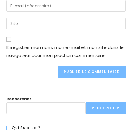
name
Enter
or
your
username
email
Enter
to
address
your
comment
to
website
comment
URL
Enregistrer mon nom, mon e-mail et mon site dans le
(optional)
navigateur pour mon prochain commentaire.
Rechercher
RECHERCHER
Qui Suis-Je ?