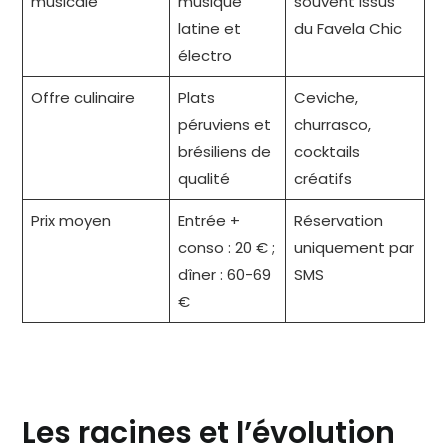
musicale
musique
souvent issus
latine et
du Favela Chic
électro
Offre culinaire
Plats
Ceviche,
péruviens et
churrasco,
brésiliens de
cocktails
qualité
créatifs
Prix moyen
Entrée +
Réservation
conso : 20 € ;
uniquement par
dîner : 60-69
SMS
€
Les racines et l’évolution