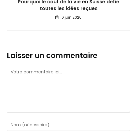
Pourquoi le coût de la vie en Suisse défie
toutes les idées reçues
16 juin 2026
Laisser un commentaire
Comment
Enter
your