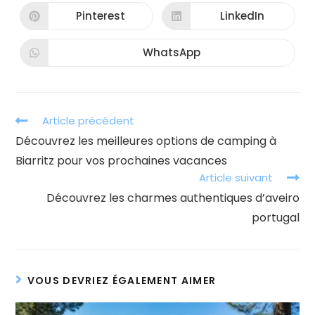
une
une
autre
autre
Pinterest
LinkedIn
Ouvrir
Ouvrir
fenêtre
fenêtre
dans
dans
une
une
autre
autre
WhatsApp
Ouvrir
fenêtre
fenêtre
dans
une
autre
fenêtre
Read
Article précédent
more
Découvrez les meilleures options de camping à
articles
Biarritz pour vos prochaines vacances
Article suivant
Découvrez les charmes authentiques d’aveiro
portugal
VOUS DEVRIEZ ÉGALEMENT AIMER