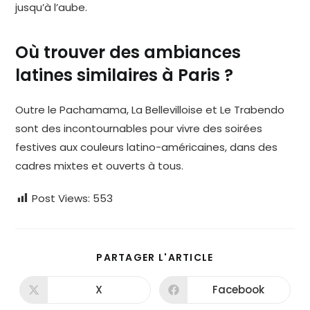
jusqu’à l’aube.
Où trouver des ambiances
latines similaires à Paris ?
Outre le Pachamama, La Bellevilloise et Le Trabendo
sont des incontournables pour vivre des soirées
festives aux couleurs latino-américaines, dans des
cadres mixtes et ouverts à tous.
Post Views:
553
PARTAGER
PARTAGER L'ARTICLE
CE
CONTENU
X
Facebook
Ouvrir
Ouvrir
dans
dans