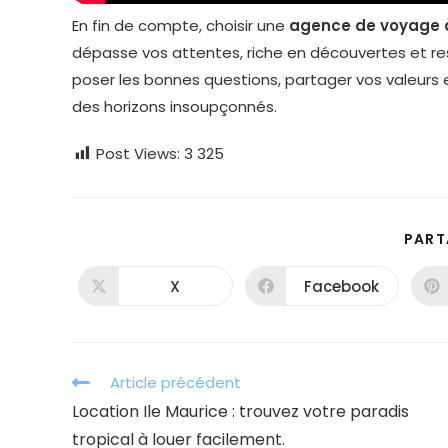
En fin de compte, choisir une
agence de voyage à
dépasse vos attentes, riche en découvertes et r
poser les bonnes questions, partager vos valeurs
des horizons insoupçonnés.
Post Views:
3 325
PART
X
Facebook
Ouvrir
Ouvrir
dans
dans
une
une
autre
autre
fenêtre
fenêtre
Read
Article précédent
more
Location Ile Maurice : trouvez votre paradis
articles
tropical à louer facilement.