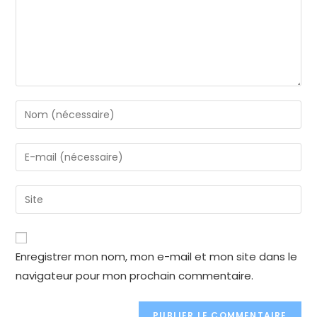
Enter
your
name
Enter
or
your
username
email
Enter
to
address
your
comment
to
website
comment
URL
Enregistrer mon nom, mon e-mail et mon site dans le
(optional)
navigateur pour mon prochain commentaire.