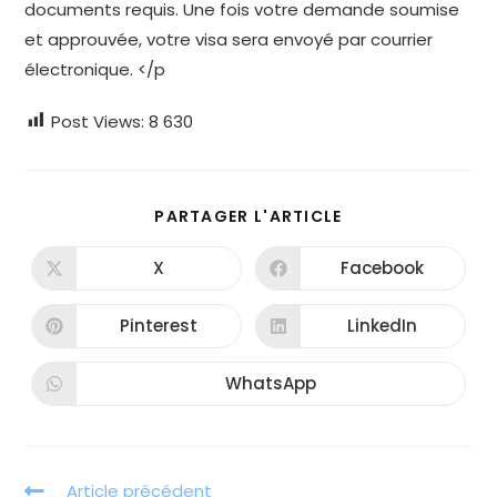
documents requis. Une fois votre demande soumise
et approuvée, votre visa sera envoyé par courrier
électronique. </p
Post Views:
8 630
PARTAGER
PARTAGER L'ARTICLE
CE
CONTENU
X
Facebook
Ouvrir
Ouvrir
dans
dans
une
une
autre
autre
Pinterest
LinkedIn
Ouvrir
Ouvrir
fenêtre
fenêtre
dans
dans
une
une
autre
autre
WhatsApp
Ouvrir
fenêtre
fenêtre
dans
une
autre
fenêtre
Read
Article précédent