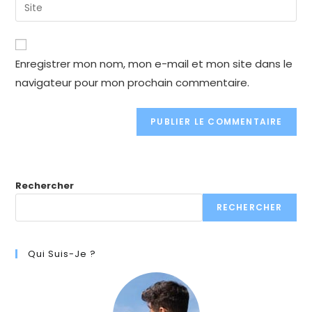
Enter
to
address
your
comment
to
website
comment
URL
Enregistrer mon nom, mon e-mail et mon site dans le
(optional)
navigateur pour mon prochain commentaire.
Rechercher
RECHERCHER
Qui Suis-Je ?