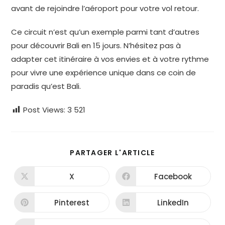
avant de rejoindre l’aéroport pour votre vol retour.
Ce circuit n’est qu’un exemple parmi tant d’autres
pour découvrir Bali en 15 jours. N’hésitez pas à
adapter cet itinéraire à vos envies et à votre rythme
pour vivre une expérience unique dans ce coin de
paradis qu’est Bali.
Post Views:
3 521
PARTAGER
PARTAGER L'ARTICLE
CE
CONTENU
X
Facebook
Ouvrir
Ouvrir
dans
dans
une
une
autre
autre
Pinterest
LinkedIn
Ouvrir
Ouvrir
fenêtre
fenêtre
dans
dans
une
une