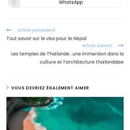
autre
autre
WhatsApp
Ouvrir
fenêtre
fenêtre
dans
une
autre
fenêtre
Read
Article précédent
more
Tout savoir sur le visa pour le Népal
articles
Article suivant
Les temples de Thaïlande : une immersion dans la
culture et l’architecture thaïlandaise
VOUS DEVRIEZ ÉGALEMENT AIMER