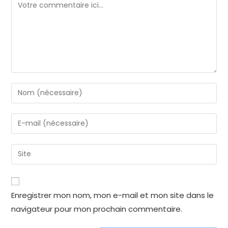
Comment
Enter
your
name
Enter
or
your
username
email
Enter
to
address
your
comment
to
website
comment
URL
Enregistrer mon nom, mon e-mail et mon site dans le
(optional)
navigateur pour mon prochain commentaire.