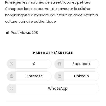
Privilégier les marchés de street food et petites
échoppes locales permet de savourer la cuisine
hongkongaise à moindre coût tout en découvrant la
culture culinaire authentique.
Post Views:
298
PARTAGER
PARTAGER L'ARTICLE
CE
CONTENU
X
Facebook
Ouvrir
Ouvrir
dans
dans
une
une
autre
autre
Pinterest
LinkedIn
Ouvrir
Ouvrir
fenêtre
fenêtre
dans
dans
une
une
autre
autre
WhatsApp
Ouvrir
fenêtre
fenêtre
dans
une
autre
fenêtre