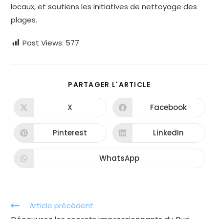
locaux, et soutiens les initiatives de nettoyage des
plages.
Post Views:
577
PARTAGER
PARTAGER L'ARTICLE
CE
CONTENU
X
Facebook
Ouvrir
Ouvrir
dans
dans
une
une
autre
autre
Pinterest
LinkedIn
Ouvrir
Ouvrir
fenêtre
fenêtre
dans
dans
une
une
autre
autre
WhatsApp
Ouvrir
fenêtre
fenêtre
dans
une
autre
fenêtre
Read
Article précédent
more