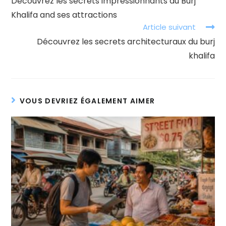
Découvrez les secrets impressionnants du Burj
articles
Khalifa and ses attractions
Article suivant
Découvrez les secrets architecturaux du burj
khalifa
VOUS DEVRIEZ ÉGALEMENT AIMER