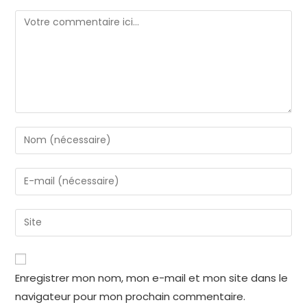
Comment
Enter
your
name
Enter
or
your
username
email
Enter
to
address
your
comment
to
website
comment
URL
Enregistrer mon nom, mon e-mail et mon site dans le
(optional)
navigateur pour mon prochain commentaire.