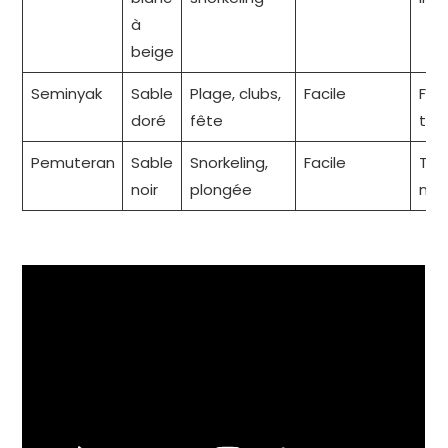
à
beige
Seminyak
Sable
Plage, clubs,
Facile
Fest
doré
fête
tou
Pemuteran
Sable
Snorkeling,
Facile
Tran
noir
plongée
nat