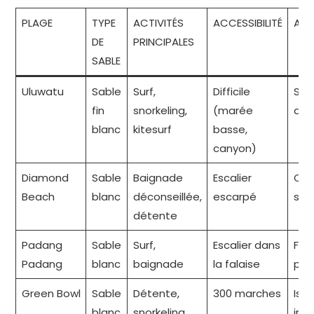
PLAGE
TYPE
ACTIVITÉS
ACCESSIBILITÉ
AMB
DE
PRINCIPALES
SABLE
Uluwatu
Sable
Surf,
Difficile
Spor
fin
snorkeling,
(marée
ani
blanc
kitesurf
basse,
canyon)
Diamond
Sable
Baignade
Escalier
Cal
Beach
blanc
déconseillée,
escarpé
sau
détente
Padang
Sable
Surf,
Escalier dans
Fest
Padang
blanc
baignade
la falaise
pop
Green Bowl
Sable
Détente,
300 marches
Isol
blanc
snorkeling
int