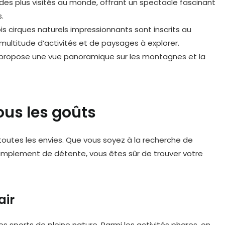
 des plus visités au monde, offrant un spectacle fascinant
.
is cirques naturels impressionnants sont inscrits au
multitude d’activités et de paysages à explorer.
 propose une vue panoramique sur les montagnes et la
tous les goûts
r toutes les envies. Que vous soyez à la recherche de
simplement de détente, vous êtes sûr de trouver votre
air
es sports de pleine nature. Parmi les activités phares, on