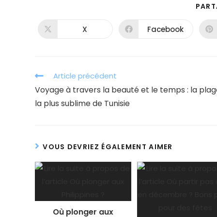
PART
X
Facebook
Ouvrir
Ouvrir
dans
dans
une
une
autre
autre
fenêtre
fenêtre
Read
Article précédent
more
Voyage à travers la beauté et le temps : la pla
articles
la plus sublime de Tunisie
VOUS DEVRIEZ ÉGALEMENT AIMER
Où plonger aux