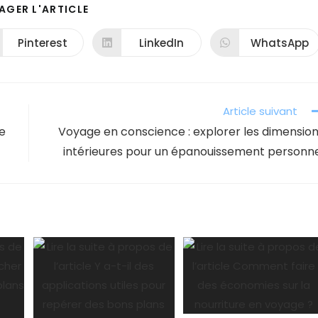
PARTAGER
AGER L'ARTICLE
CE
CONTENU
Pinterest
LinkedIn
WhatsApp
Ouvrir
Ouvrir
Ouvrir
dans
dans
dans
une
une
une
autre
autre
autre
fenêtre
fenêtre
fenêtre
Article suivant
ge
Voyage en conscience : explorer les dimensio
intérieures pour un épanouissement personn