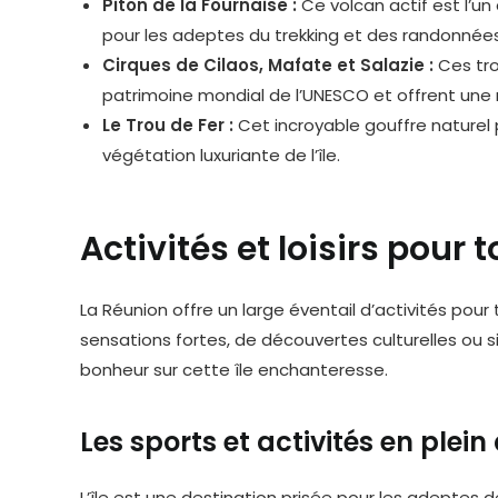
Piton de la Fournaise :
Ce volcan actif est l’un
pour les adeptes du trekking et des randonnées
Cirques de Cilaos, Mafate et Salazie :
Ces tro
patrimoine mondial de l’UNESCO et offrent une 
Le Trou de Fer :
Cet incroyable gouffre naturel
végétation luxuriante de l’île.
Activités et loisirs pour 
La Réunion offre un large éventail d’activités pou
sensations fortes, de découvertes culturelles ou 
bonheur sur cette île enchanteresse.
Les sports et activités en plein 
L’île est une destination prisée pour les adeptes d