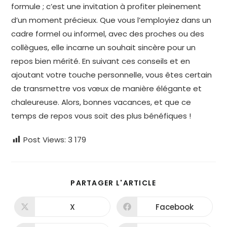
formule ; c’est une invitation à profiter pleinement
d’un moment précieux. Que vous l’employiez dans un
cadre formel ou informel, avec des proches ou des
collègues, elle incarne un souhait sincère pour un
repos bien mérité. En suivant ces conseils et en
ajoutant votre touche personnelle, vous êtes certain
de transmettre vos vœux de manière élégante et
chaleureuse. Alors, bonnes vacances, et que ce
temps de repos vous soit des plus bénéfiques !
Post Views:
3 179
PARTAGER
PARTAGER L'ARTICLE
CE
CONTENU
X
Facebook
Ouvrir
Ouvrir
dans
dans
une
une