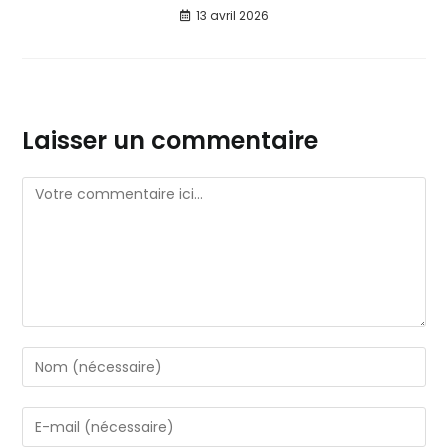
13 avril 2026
Laisser un commentaire
Comment
Enter
your
name
Enter
or
your