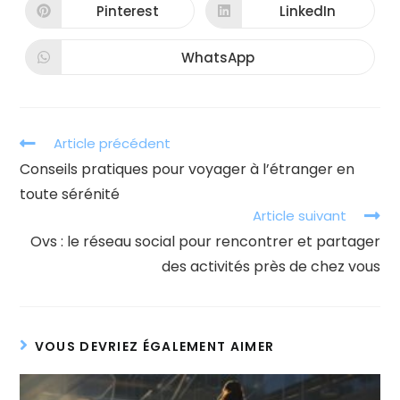
autre
autre
Pinterest
LinkedIn
Ouvrir
Ouvrir
fenêtre
fenêtre
dans
dans
une
une
autre
autre
WhatsApp
Ouvrir
fenêtre
fenêtre
dans
une
autre
fenêtre
Read
Article précédent
more
Conseils pratiques pour voyager à l’étranger en
articles
toute sérénité
Article suivant
Ovs : le réseau social pour rencontrer et partager
des activités près de chez vous
VOUS DEVRIEZ ÉGALEMENT AIMER