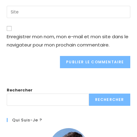
username
email
Enter
to
address
your
comment
to
website
comment
URL
Enregistrer mon nom, mon e-mail et mon site dans le
(optional)
navigateur pour mon prochain commentaire.
Rechercher
RECHERCHER
Qui Suis-Je ?