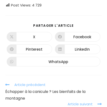
Post Views:
4 729
PARTAGER
PARTAGER L'ARTICLE
CE
CONTENU
X
Facebook
Ouvrir
Ouvrir
dans
dans
une
une
autre
autre
Pinterest
LinkedIn
Ouvrir
Ouvrir
fenêtre
fenêtre
dans
dans
une
une
autre
autre
WhatsApp
Ouvrir
fenêtre
fenêtre
dans
une
autre
fenêtre
Read
Article précédent
more
Échapper à la canicule ? Les bienfaits de la
articles
montagne
Article suivant