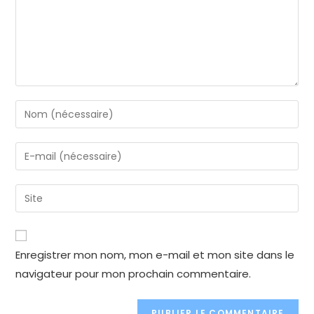
Enter
your
name
Enter
or
your
username
email
Enter
to
address
your
comment
to
website
comment
URL
Enregistrer mon nom, mon e-mail et mon site dans le
(optional)
navigateur pour mon prochain commentaire.