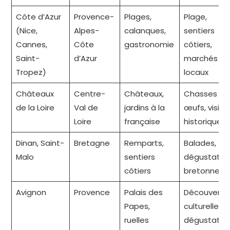
Côte d’Azur
Provence-
Plages,
Plage,
(Nice,
Alpes-
calanques,
sentiers
Cannes,
Côte
gastronomie
côtiers,
Saint-
d’Azur
marchés
Tropez)
locaux
Châteaux
Centre-
Châteaux,
Chasses au
de la Loire
Val de
jardins à la
œufs, visite
Loire
française
historiques
Dinan, Saint-
Bretagne
Remparts,
Balades,
Malo
sentiers
dégustatio
côtiers
bretonnes
Avignon
Provence
Palais des
Découverte
Papes,
culturelles,
ruelles
dégustatio