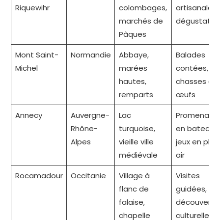
Riquewihr
colombages,
artisanale,
marchés de
dégustatio
Pâques
Mont Saint-
Normandie
Abbaye,
Balades
Michel
marées
contées,
hautes,
chasses au
remparts
œufs
Annecy
Auvergne-
Lac
Promenade
Rhône-
turquoise,
en bateau,
Alpes
vieille ville
jeux en plei
médiévale
air
Rocamadour
Occitanie
Village à
Visites
flanc de
guidées,
falaise,
découverte
chapelle
culturelles