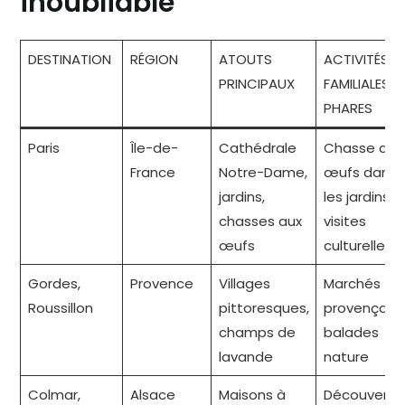
inoubliable
DESTINATION
RÉGION
ATOUTS
ACTIVITÉS
PRINCIPAUX
FAMILIALES
PHARES
Paris
Île-de-
Cathédrale
Chasse aux
France
Notre-Dame,
œufs dans
jardins,
les jardins,
chasses aux
visites
œufs
culturelles
Gordes,
Provence
Villages
Marchés
Roussillon
pittoresques,
provençaux,
champs de
balades
lavande
nature
Colmar,
Alsace
Maisons à
Découverte