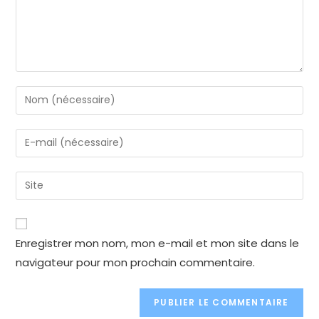
Enter
your
name
Enter
or
your
username
email
Enter
to
address
your
comment
to
website
comment
URL
Enregistrer mon nom, mon e-mail et mon site dans le
(optional)
navigateur pour mon prochain commentaire.