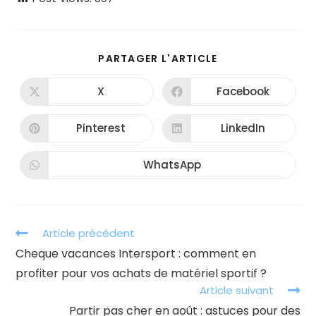
PARTAGER
PARTAGER L'ARTICLE
CE
CONTENU
X
Facebook
Ouvrir
Ouvrir
dans
dans
une
une
autre
autre
Pinterest
LinkedIn
Ouvrir
Ouvrir
fenêtre
fenêtre
dans
dans
une
une
autre
autre
WhatsApp
Ouvrir
fenêtre
fenêtre
dans
une
autre
fenêtre
Read
Article précédent
more
Cheque vacances Intersport : comment en
articles
profiter pour vos achats de matériel sportif ?
Article suivant
Partir pas cher en août : astuces pour des