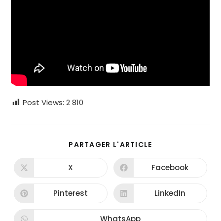
Post Views:
2 810
PARTAGER
PARTAGER L'ARTICLE
CE
CONTENU
X
Facebook
Ouvrir
Ouvrir
dans
dans
une
une
autre
autre
Pinterest
LinkedIn
Ouvrir
Ouvrir
fenêtre
fenêtre
dans
dans
une
une
autre
autre
WhatsApp