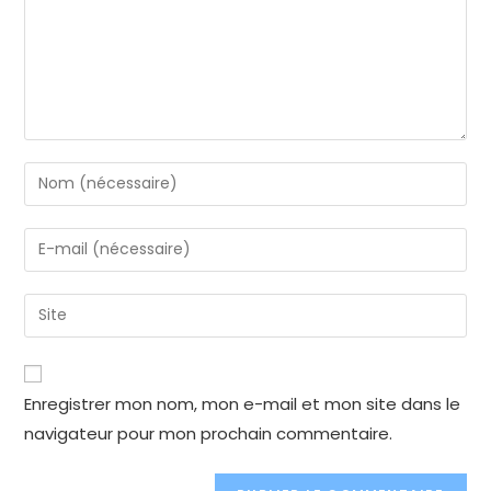
Enter
your
name
Enter
or
your
username
email
Enter
to
address
your
comment
to
website
comment
URL
Enregistrer mon nom, mon e-mail et mon site dans le
(optional)
navigateur pour mon prochain commentaire.