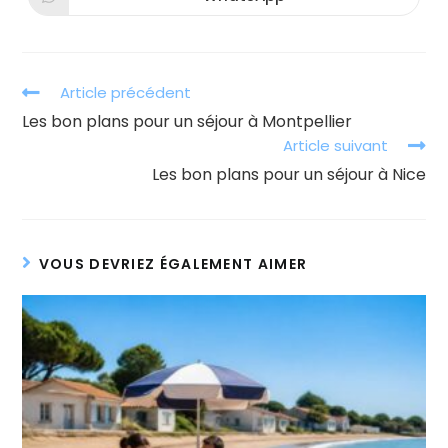
Ouvrir
fenêtre
fenêtre
dans
une
autre
fenêtre
Read
Article précédent
more
Les bon plans pour un séjour à Montpellier
articles
Article suivant
Les bon plans pour un séjour à Nice
VOUS DEVRIEZ ÉGALEMENT AIMER