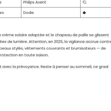
s
Philips Avent
🧻
urs
Dodie
🥥
la crème solaire adaptée et le chapeau de paille se glissent
ées de lumière. Attention, en 2025, la vigilance accrue contr
hapeaux stylés, vêtements couvrants et brumisateurs — de
rotection en toute saison.
nt avec la prévoyance. Reste à penser au sommeil, ce graal