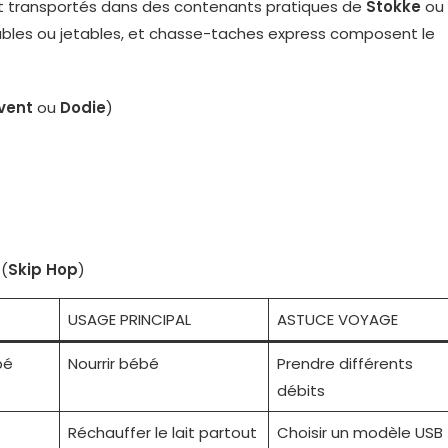
t transportés dans des contenants pratiques de
Stokke
ou
avables ou jetables, et chasse-taches express composent le
Avent
ou
Dodie
)
 (
Skip Hop
)
USAGE PRINCIPAL
ASTUCE VOYAGE
bé
Nourrir bébé
Prendre différents
débits
Réchauffer le lait partout
Choisir un modèle USB