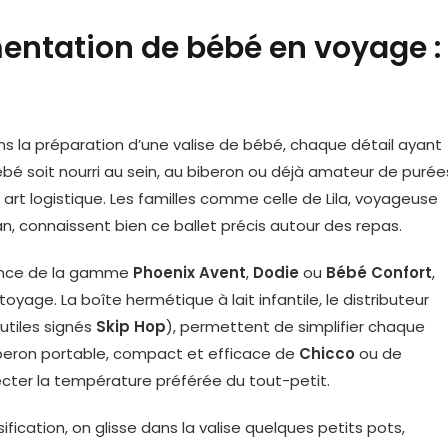
imentation de bébé en voyage :
ans la préparation d’une valise de bébé, chaque détail ayant
ébé soit nourri au sein, au biberon ou déjà amateur de purée
 art logistique. Les familles comme celle de Lila, voyageuse
connaissent bien ce ballet précis autour des repas.
rence de la gamme
Phoenix Avent
,
Dodie
ou
Bébé Confort
,
yage. La boîte hermétique à lait infantile, le distributeur
utiles signés
Skip Hop
), permettent de simplifier chaque
iberon portable, compact et efficace de
Chicco
ou de
especter la température préférée du tout-petit.
sification, on glisse dans la valise quelques petits pots,