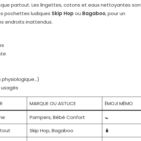
que partout. Les lingettes, cotons et eaux nettoyantes son
es pochettes ludiques
Skip Hop
ou
Bagaboo
, pour un
 endroits inattendus.
es
nte
 physiologique…)
 usagés
R
MARQUE OU ASTUCE
ÉMOJI MÉMO
ne
Pampers, Bébé Confort
🚼
tout
Skip Hop, Bagaboo
🧳