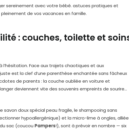
ité : couches, toilette et soin
 l’hésitation. Face aux trajets chaotiques et aux
juste est la clef d’une parenthèse enchantée sans fâcheux
dotes de parents : la couche oubliée en voiture et
à langer deviennent vite des souvenirs empreints de sourire…
 le savon doux spécial peau fragile, le shampooing sans
ectionner hypoallergénique) et la micro-lime à ongles, alliée
s du sac (coucou
Pampers
!), sont à prévoir en nombre — six