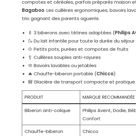
compotes et céréales, parfois préparés maison e
Bagaboo
. Les cuillères ergonomiques, bavoirs l
trio gagnant des parents aguerris.
🍼 3 biberons avec tétines adaptées (
Philips 
🍶 Du lait infantile pour toute la durée du séjour
🍲 Petits pots, purées et compotes de fruits
🥄 Cuillères souples anti-rayures
🧼 Bavoirs lavables ou jetables
🔥 Chauffe-biberon portable (
Chicco
)
🎒 Glacière de transport compacte et pratique
PRODUIT
MARQUE RECOMMANDÉE
Biberon anti-colique
Philips Avent, Dodie, Bé
Confort
Chauffe-biberon
Chicco