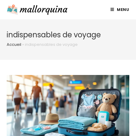
Skip
MENU
to
content
indispensables de voyage
Accueil
»
indispensables de voyage