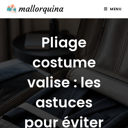
Skip
MENU
to
content
Pliage
costume
valise : les
astuces
pour éviter