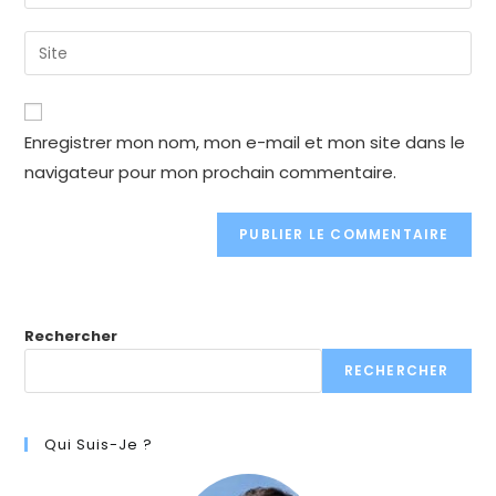
your
username
email
Enter
to
address
your
comment
to
website
comment
URL
Enregistrer mon nom, mon e-mail et mon site dans le
(optional)
navigateur pour mon prochain commentaire.
Rechercher
RECHERCHER
Qui Suis-Je ?