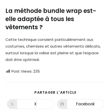
La méthode bundle wrap est-
elle adaptée à tous les
vêtements ?
Cette technique convient particulièrement aux
costumes, chemises et autres vêtements délicats,
surtout lorsque la valise est pleine et que l’espace
doit être optimisé.
Post Views:
235
PARTAGER
PARTAGER L'ARTICLE
CE
CONTENU
X
Facebook
Ouvrir
Ouvrir
dans
dans