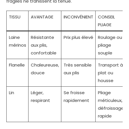
fragiles ne trahissent la tenue.
TISSU
AVANTAGE
INCONVÉNIENT
CONSEIL
PLIAGE
Laine
Résistante
Prix plus élevé
Roulage ou
mérinos
aux plis,
pliage
confortable
souple
Flanelle
Chaleureuse,
Très sensible
Transport à
douce
aux plis
plat ou
housse
Lin
Léger,
Se froisse
Pliage
respirant
rapidement
méticuleux,
défroissage
rapide