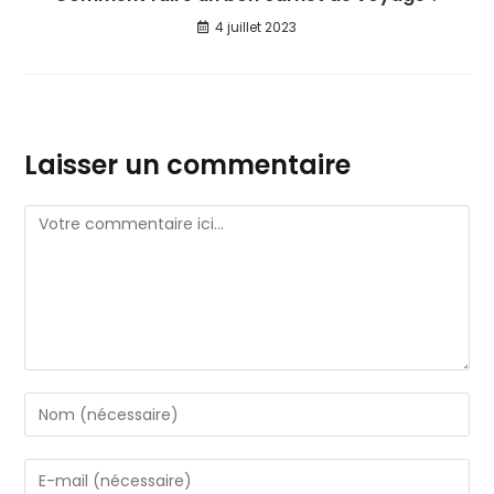
4 juillet 2023
Laisser un commentaire
Comment
Enter
your
name
Enter
or