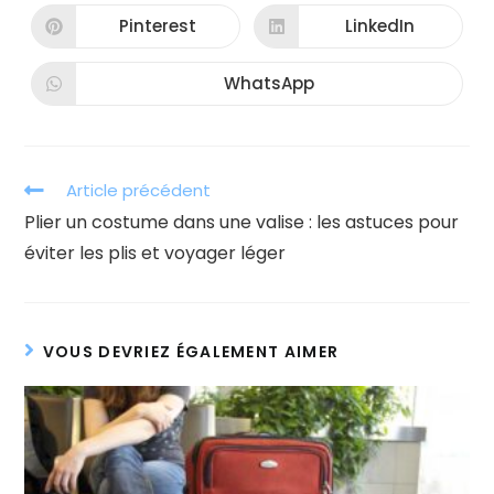
une
une
autre
autre
Pinterest
LinkedIn
Ouvrir
Ouvrir
fenêtre
fenêtre
dans
dans
une
une
autre
autre
WhatsApp
Ouvrir
fenêtre
fenêtre
dans
une
autre
fenêtre
Read
Article précédent
more
Plier un costume dans une valise : les astuces pour
articles
éviter les plis et voyager léger
VOUS DEVRIEZ ÉGALEMENT AIMER