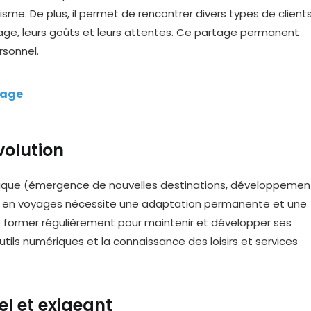
isme. De plus, il permet de rencontrer divers types de client
age, leurs goûts et leurs attentes. Ce partage permanent
rsonnel.
yage
volution
tique (émergence de nouvelles destinations, développemen
iller en voyages nécessite une adaptation permanente et une
e former régulièrement pour maintenir et développer ses
ils numériques et la connaissance des loisirs et services
l et exigeant