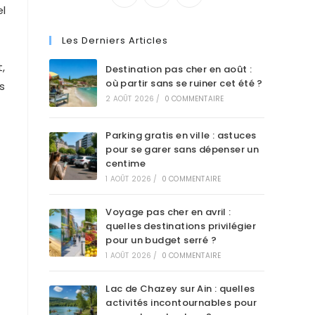
el
Les Derniers Articles
,
Destination pas cher en août :
où partir sans se ruiner cet été ?
s
2 AOÛT 2026
/
0 COMMENTAIRE
Parking gratis en ville : astuces
pour se garer sans dépenser un
centime
1 AOÛT 2026
/
0 COMMENTAIRE
Voyage pas cher en avril :
quelles destinations privilégier
pour un budget serré ?
1 AOÛT 2026
/
0 COMMENTAIRE
Lac de Chazey sur Ain : quelles
activités incontournables pour