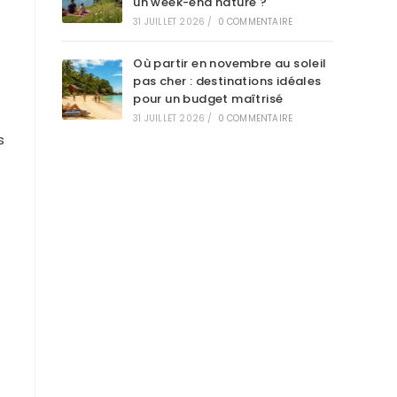
un week-end nature ?
31 JUILLET 2026
/
0 COMMENTAIRE
Où partir en novembre au soleil
pas cher : destinations idéales
pour un budget maîtrisé
31 JUILLET 2026
/
0 COMMENTAIRE
s