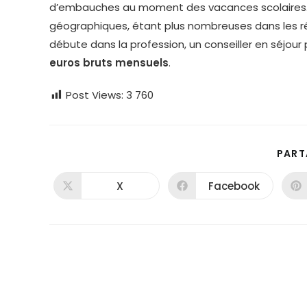
d’embauches au moment des vacances scolaires. 
géographiques, étant plus nombreuses dans les régio
débute dans la profession, un conseiller en séjou
euros bruts mensuels
.
Post Views:
3 760
PART
X
Facebook
Ouvrir
Ouvrir
dans
dans
une
une
autre
autre
fenêtre
fenêtre
Read
more
articles