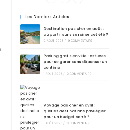
Les Derniers Articles
Destination pas cher en août :
où partir sans se ruiner cet été ?
2 AOÛT 2026
/
0 COMMENTAIRE
n
Parking gratis en ville : astuces
pour se garer sans dépenser un
centime
1 AOÛT 2026
/
0 COMMENTAIRE
Voyage pas cher en avril :
quelles destinations privilégier
pour un budget serré ?
1 AOÛT 2026
/
0 COMMENTAIRE