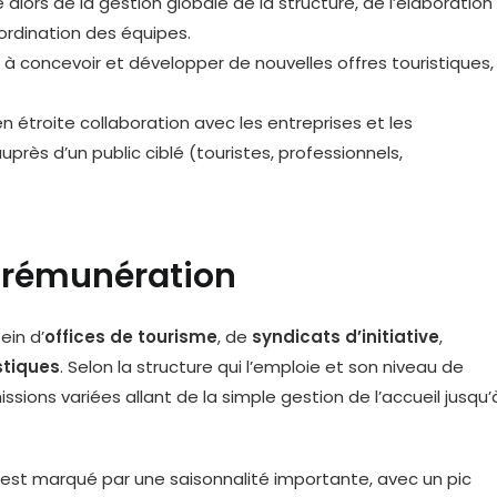
e alors de la gestion globale de la structure, de l’élaboration
ordination des équipes.
e à concevoir et développer de nouvelles offres touristiques,
e en étroite collaboration avec les entreprises et les
auprès d’un public ciblé (touristes, professionnels,
t rémunération
ein d’
offices de tourisme
, de
syndicats d’initiative
,
stiques
. Selon la structure qui l’emploie et son niveau de
ssions variées allant de la simple gestion de l’accueil jusqu’
 est marqué par une saisonnalité importante, avec un pic