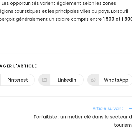
Les opportunités varient également selon les zones
ns touristiques et les principales villes du pays. Lorsqu’il
r perçoit généralement un salaire compris entre
1 500 et 1 80
PARTAGER
AGER L'ARTICLE
CE
CONTENU
Pinterest
LinkedIn
WhatsApp
Ouvrir
Ouvrir
Ouvrir
dans
dans
dans
une
une
une
autre
autre
autre
fenêtre
fenêtre
fenêtre
Article suivant
Forfaitiste : un métier clé dans le secteur 
touris