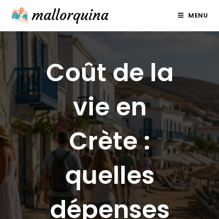
Skip
MENU
to
content
Coût de la
vie en
Crète :
quelles
dépenses