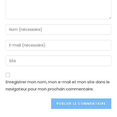
Enter
your
name
Enter
or
your
username
email
Enter
to
address
your
comment
to
website
comment
URL
Enregistrer mon nom, mon e-mail et mon site dans le
(optional)
navigateur pour mon prochain commentaire.