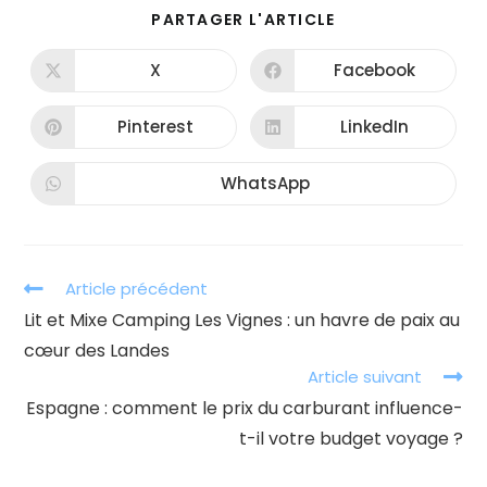
PARTAGER
PARTAGER L'ARTICLE
CE
CONTENU
X
Facebook
Ouvrir
Ouvrir
dans
dans
une
une
autre
autre
Pinterest
LinkedIn
Ouvrir
Ouvrir
fenêtre
fenêtre
dans
dans
une
une
autre
autre
WhatsApp
Ouvrir
fenêtre
fenêtre
dans
une
autre
fenêtre
Read
Article précédent
more
Lit et Mixe Camping Les Vignes : un havre de paix au
articles
cœur des Landes
Article suivant
Espagne : comment le prix du carburant influence-
t-il votre budget voyage ?