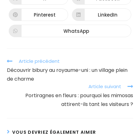
Ouvrir
Ouvrir
dans
dans
une
une
autre
autre
Pinterest
LinkedIn
Ouvrir
Ouvrir
fenêtre
fenêtre
dans
dans
une
une
autre
autre
WhatsApp
Ouvrir
fenêtre
fenêtre
dans
une
autre
fenêtre
Read
Article précédent
more
Découvrir bibury au royaume-uni : un village plein
articles
de charme
Article suivant
Portiragnes en fleurs : pourquoi les mimosas
attirent-ils tant les visiteurs ?
VOUS DEVRIEZ ÉGALEMENT AIMER