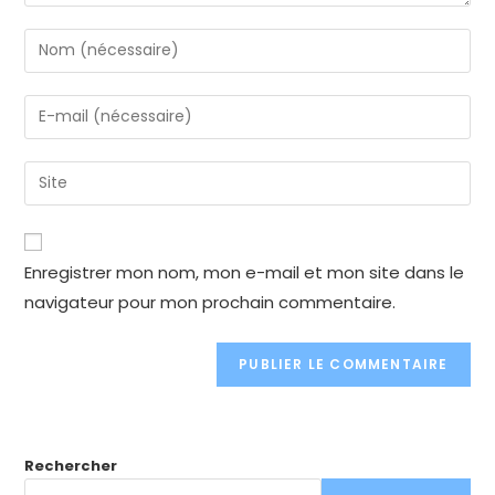
Enter
your
name
Enter
or
your
username
email
Enter
to
address
your
comment
to
website
comment
URL
Enregistrer mon nom, mon e-mail et mon site dans le
(optional)
navigateur pour mon prochain commentaire.
Rechercher