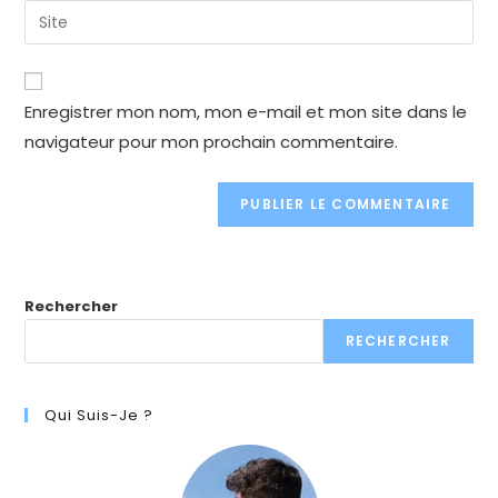
email
Enter
to
address
your
comment
to
website
comment
URL
Enregistrer mon nom, mon e-mail et mon site dans le
(optional)
navigateur pour mon prochain commentaire.
Rechercher
RECHERCHER
Qui Suis-Je ?