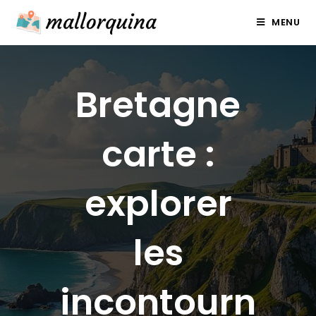
Skip
MENU
to
content
Bretagne
carte :
explorer
les
incontourn