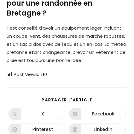
pour une randonnée en
Bretagne ?
Il est conseillé d’avoir un équipement léger, incluant
un coupe-vent, des chaussures de marche robustes,
et un sac à dos avec de l’eau et un en-cas. La météo
bretonne étant changeante, prévoir un vêtement de
pluie est toujours une bonne idée.
Post Views:
710
PARTAGER
PARTAGER L'ARTICLE
CE
CONTENU
X
Facebook
Ouvrir
Ouvrir
dans
dans
une
une
autre
autre
Pinterest
LinkedIn
Ouvrir
Ouvrir
fenêtre
fenêtre