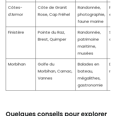
Côtes-
Côte de Granit
Randonnée,
Ru
d’Armor
Rose, Cap Fréhel
photographie,
et 
faune marine
Finistère
Pointe du Raz,
Randonnée,
Sa
Brest, Quimper
patrimoine
aut
maritime,
musées
Morbihan
Golfe du
Balades en
Dou
Morbihan, Carnac,
bateau,
mar
Vannes
mégalithes,
gastronomie
Quelques conseils pour explorer