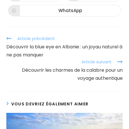
dans
dans
une
une
autre
autre
WhatsApp
Ouvrir
fenêtre
fenêtre
dans
une
autre
fenêtre
Read
Article précédent
more
Découvrir la blue eye en Albanie : un joyau naturel à
articles
ne pas manquer
Article suivant
Découvrir les charmes de la calabre pour un
voyage authentique
VOUS DEVRIEZ ÉGALEMENT AIMER