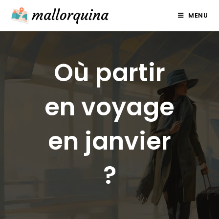
Skip
MENU
to
content
Où partir
en voyage
en janvier
?