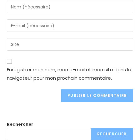
Enter
your
name
Enter
or
your
username
email
Enter
to
address
your
comment
to
website
comment
URL
Enregistrer mon nom, mon e-mail et mon site dans le
(optional)
navigateur pour mon prochain commentaire.
Rechercher
RECHERCHER