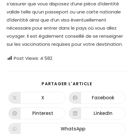
s’assurer que vous disposez d’une pièce d’identité
valide telle qu’un passeport ou une carte nationale
d’identité ainsi que d’un visa éventuellement
nécessaire pour entrer dans le pays où vous allez
voyager. Il est également conseillé de se renseigner
sur les vaccinations requises pour votre destination.
Post Views:
4 582
PARTAGER
PARTAGER L'ARTICLE
CE
CONTENU
X
Facebook
Ouvrir
Ouvrir
dans
dans
une
une
autre
autre
Pinterest
LinkedIn
Ouvrir
Ouvrir
fenêtre
fenêtre
dans
dans
une
une
autre
autre
WhatsApp
Ouvrir
fenêtre
fenêtre