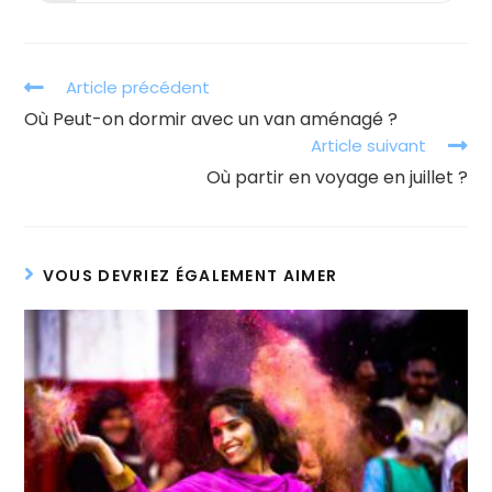
dans
une
autre
fenêtre
Read
Article précédent
more
Où Peut-on dormir avec un van aménagé ?
articles
Article suivant
Où partir en voyage en juillet ?
VOUS DEVRIEZ ÉGALEMENT AIMER