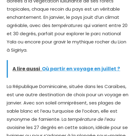
dorées à la végétation luxuriante de ses forêts
tropicales, chaque recoin du pays est un véritable
enchantement. En janvier, le pays jouit d’un climat
agréable, avec des
températures
qui varient entre 20
et 30 degrés, parfait pour explorer le parc national
Yala ou encore pour gravir le mythique rocher du Lion
à Sigiriya.
A lire aussi
Où partir en voyage en juillet ?
La République Dominicaine, située dans les Caraïbes,
est une autre destination de choix pour un voyage en
janvier. Avec son soleil omniprésent, ses plages de
sable blanc et l’eau turquoise de l’océan, elle est
synonyme de farniente. La
température de l’eau
avoisine les 27 degrés en cette saison, idéale pour se
baigner ou pour s’adonner à la plongée sous-marine.