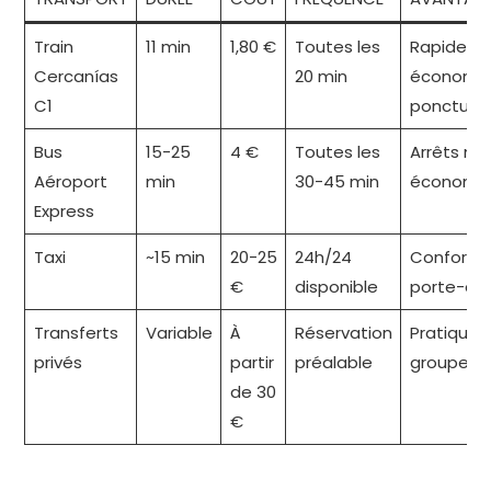
Train
11 min
1,80 €
Toutes les
Rapide,
Cercanías
20 min
économiq
C1
ponctuel
Bus
15-25
4 €
Toutes les
Arrêts mul
Aéroport
min
30-45 min
économi
Express
Taxi
~15 min
20-25
24h/24
Confortab
€
disponible
porte-à-
Transferts
Variable
À
Réservation
Pratique 
privés
partir
préalable
groupes/f
de 30
€