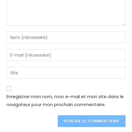
Enter
your
name
Enter
or
your
username
email
Enter
to
address
your
comment
to
website
comment
URL
Enregistrer mon nom, mon e-mail et mon site dans le
(optional)
navigateur pour mon prochain commentaire.