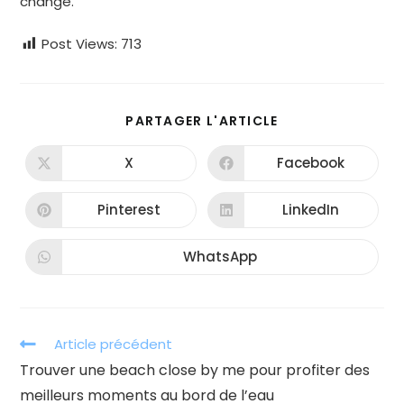
change.
Post Views:
713
PARTAGER
PARTAGER L'ARTICLE
CE
CONTENU
X
Facebook
Ouvrir
Ouvrir
dans
dans
une
une
autre
autre
Pinterest
LinkedIn
Ouvrir
Ouvrir
fenêtre
fenêtre
dans
dans
une
une
autre
autre
WhatsApp
Ouvrir
fenêtre
fenêtre
dans
une
autre
fenêtre
Read
Article précédent
more
Trouver une beach close by me pour profiter des
articles
meilleurs moments au bord de l’eau