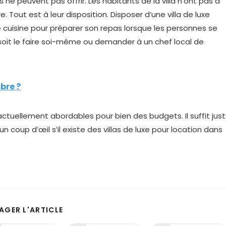
 ne peuvent pas offrir. Les habitants de la villa n’ont pas à
re. Tout est à leur disposition. Disposer d’une villa de luxe
e cuisine pour préparer son repas lorsque les personnes se
e soit le faire soi-même ou demander à un chef local de
bre ?
t actuellement abordables pour bien des budgets. Il suffit jus
n coup d’œil s’il existe des villas de luxe pour location dans
PARTAGER
AGER L'ARTICLE
CE