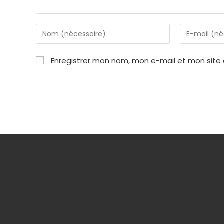
Enter
Enter
your
your
name
email
Enregistrer mon nom, mon e-mail et mon site
or
address
username
to
to
comment
comment