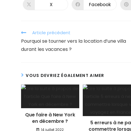
X
Facebook
Ouvrir
Ouvrir
dans
dans
une
une
autre
autre
fenêtre
fenêtre
Read
Article précédent
more
Pourquoi se tourner vers la location d’une villa
articles
durant les vacances ?
VOUS DEVRIEZ ÉGALEMENT AIMER
Que faire à New York
en décembre ?
5 erreurs à ne p
commettre lorsq
14 juillet 2022