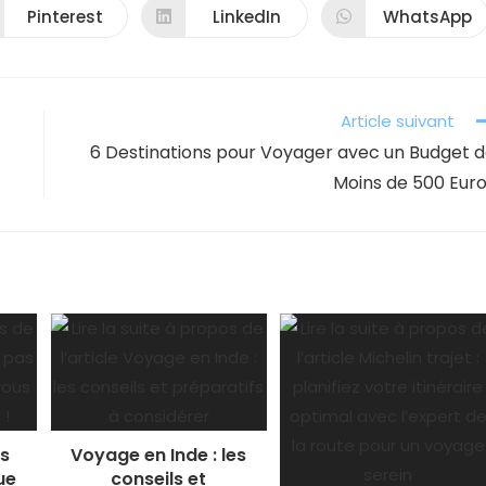
CONTENU
Pinterest
LinkedIn
WhatsApp
Ouvrir
Ouvrir
Ouvrir
dans
dans
dans
une
une
une
autre
autre
autre
fenêtre
fenêtre
fenêtre
Article suivant
6 Destinations pour Voyager avec un Budget 
Moins de 500 Eur
as
Voyage en Inde : les
ue
conseils et