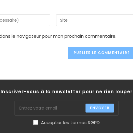
Enter
your
website
 dans le navigateur pour mon prochain commentaire.
URL
(optional)
Inscrivez-vous à la newsletter pour ne rien louper
ENVOYER
Accepter les termes RGPD