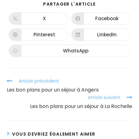
PARTAGER
PARTAGER L'ARTICLE
CE
CONTENU
X
Facebook
Ouvrir
Ouvrir
dans
dans
une
une
autre
autre
Pinterest
LinkedIn
Ouvrir
Ouvrir
fenêtre
fenêtre
dans
dans
une
une
autre
autre
WhatsApp
Ouvrir
fenêtre
fenêtre
dans
une
autre
fenêtre
Read
Article précédent
more
Les bon plans pour un séjour à Angers
articles
Article suivant
Les bon plans pour un séjour à La Rochelle
VOUS DEVRIEZ ÉGALEMENT AIMER