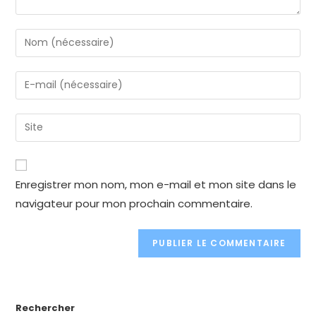
Enter
your
name
Enter
or
your
username
email
Enter
to
address
your
comment
to
website
comment
URL
Enregistrer mon nom, mon e-mail et mon site dans le
(optional)
navigateur pour mon prochain commentaire.
Rechercher