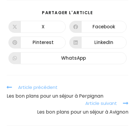
PARTAGER
PARTAGER L'ARTICLE
CE
CONTENU
X
Facebook
Ouvrir
Ouvrir
dans
dans
une
une
autre
autre
Pinterest
LinkedIn
Ouvrir
Ouvrir
fenêtre
fenêtre
dans
dans
une
une
autre
autre
WhatsApp
Ouvrir
fenêtre
fenêtre
dans
une
autre
fenêtre
Read
Article précédent
more
Les bon plans pour un séjour à Perpignan
articles
Article suivant
Les bon plans pour un séjour à Avignon