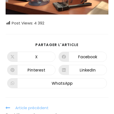
Post Views:
4 392
PARTAGER
PARTAGER L'ARTICLE
CE
CONTENU
X
Facebook
Ouvrir
Ouvrir
dans
dans
une
une
autre
autre
Pinterest
LinkedIn
Ouvrir
Ouvrir
fenêtre
fenêtre
dans
dans
une
une
autre
autre
WhatsApp
Ouvrir
fenêtre
fenêtre
dans
une
autre
fenêtre
Read
Article précédent
more