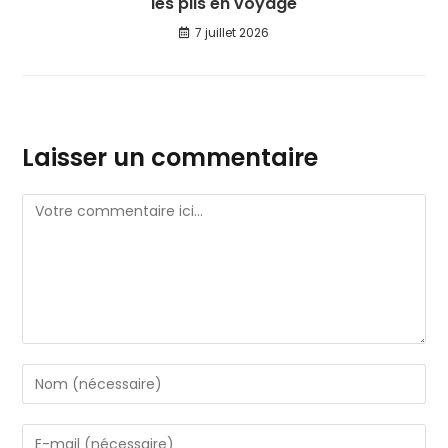
les plis en voyage
7 juillet 2026
Laisser un commentaire
Comment
Enter
your
name
Enter