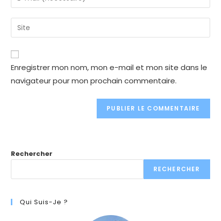
or
your
username
email
Enter
to
address
your
comment
to
website
comment
URL
Enregistrer mon nom, mon e-mail et mon site dans le
(optional)
navigateur pour mon prochain commentaire.
Rechercher
RECHERCHER
Qui Suis-Je ?